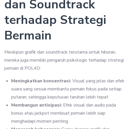
dan Soundtrack
terhadap Strategi
Bermain
Meskipun grafik dan soundtrack terutama untuk hiburan,
mereka juga memiliki pengaruh psikologis terhadap strategi
pemain di POL4D:
Meningkatkan konsentrasi:
Visual yang jelas dan efek
suara yang sesuai membantu pemain fokus pada setiap
putaran, sehingga keputusan taruhan lebih tepat.
Membangun antisipasi:
Efek visual dan audio pada
bonus atau jackpot membuat pemain lebih siap
menghadapi momen penting.