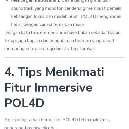
Mencegah kebosanan:
Game dengan grafik dan
soundtrack yang monoton cenderung membuat pemain
kehilangan fokus dan mudah lelah. POL4D menghindari
hal ini dengan variasi tema dan musik.
Dengan kata lain, elemen immersive bukan sekadar hiasan,
tetapi juga bagian dari pengalaman bermain yang dapat
mempengaruhi psikologi dan strategi taruhan.
4. Tips Menikmati
Fitur Immersive
POL4D
Agar pengalaman bermain di POL4D lebih maksimal,
beberapa tips bisa dicoba: