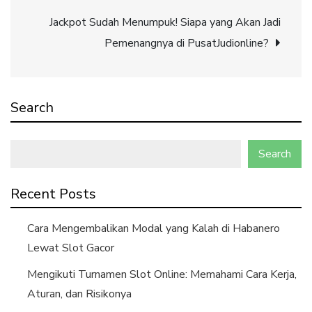
Jackpot Sudah Menumpuk! Siapa yang Akan Jadi
Pemenangnya di PusatJudionline?
Search
Search
Recent Posts
Cara Mengembalikan Modal yang Kalah di Habanero
Lewat Slot Gacor
Mengikuti Turnamen Slot Online: Memahami Cara Kerja,
Aturan, dan Risikonya