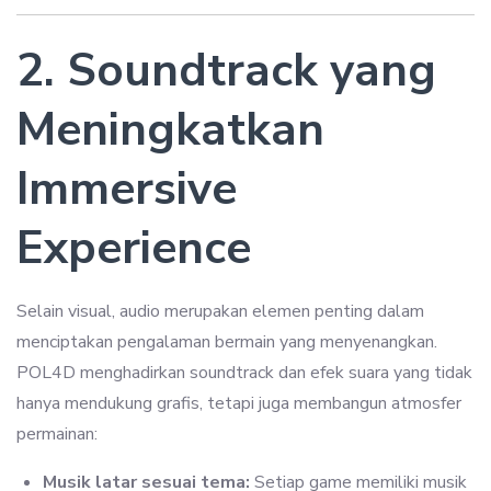
2. Soundtrack yang
Meningkatkan
Immersive
Experience
Selain visual, audio merupakan elemen penting dalam
menciptakan pengalaman bermain yang menyenangkan.
POL4D menghadirkan soundtrack dan efek suara yang tidak
hanya mendukung grafis, tetapi juga membangun atmosfer
permainan:
Musik latar sesuai tema:
Setiap game memiliki musik