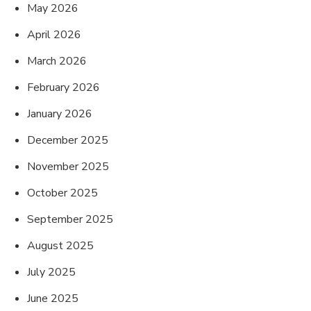
May 2026
April 2026
March 2026
February 2026
January 2026
December 2025
November 2025
October 2025
September 2025
August 2025
July 2025
June 2025