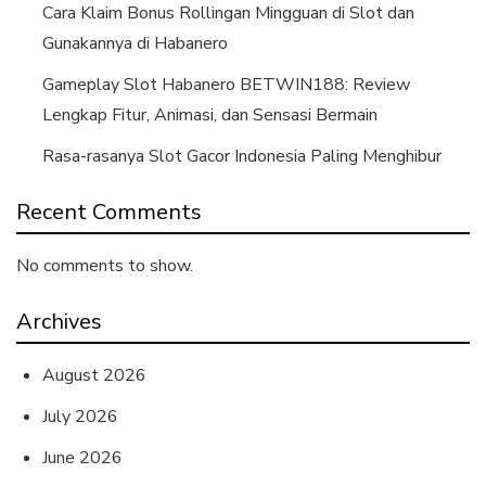
Cara Klaim Bonus Rollingan Mingguan di Slot dan
Gunakannya di Habanero
Gameplay Slot Habanero BETWIN188: Review
Lengkap Fitur, Animasi, dan Sensasi Bermain
Rasa-rasanya Slot Gacor Indonesia Paling Menghibur
Recent Comments
No comments to show.
Archives
August 2026
July 2026
June 2026