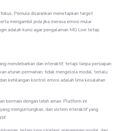
fokus. Pemula disarankan menetapkan target
erta mengambil jeda jika merasa emosi mulai
gin adalah kunci agar pengalaman MG Live tetap
g mendebarkan dan interaktif, tetapi tanpa persiapan
kan aturan permainan, tidak mengelola modal, terlalu
an kehilangan kontrol emosi adalah lima kesalahan
an bermain dengan lebih aman. Platform ini
yang menguntungkan, dan sistem interaktif yang
if.
runtungan, tetapi juga strategi, manajemen modal, dan