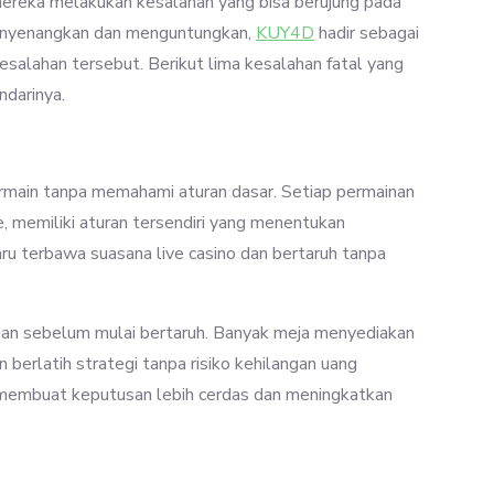
mereka melakukan kesalahan yang bisa berujung pada
menyenangkan dan menguntungkan,
KUY4D
hadir sebagai
esalahan tersebut. Berikut lima kesalahan fatal yang
ndarinya.
main tanpa memahami aturan dasar. Setiap permainan
te, memiliki aturan tersendiri yang menentukan
ru terbawa suasana live casino dan bertaruh tanpa
inan sebelum mulai bertaruh. Banyak meja menyediakan
erlatih strategi tanpa risiko kehilangan uang
membuat keputusan lebih cerdas dan meningkatkan