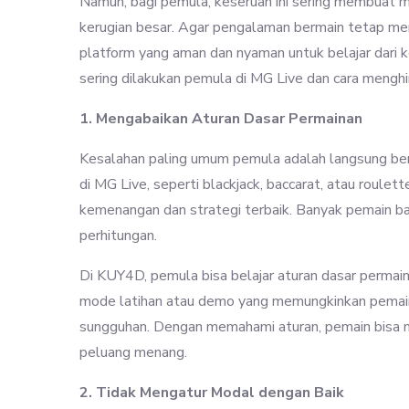
Namun, bagi pemula, keseruan ini sering membuat 
kerugian besar. Agar pengalaman bermain tetap 
platform yang aman dan nyaman untuk belajar dari k
sering dilakukan pemula di MG Live dan cara menghi
1. Mengabaikan Aturan Dasar Permainan
Kesalahan paling umum pemula adalah langsung ber
di MG Live, seperti blackjack, baccarat, atau roulet
kemenangan dan strategi terbaik. Banyak pemain ba
perhitungan.
Di KUY4D, pemula bisa belajar aturan dasar perma
mode latihan atau demo yang memungkinkan pemain b
sungguhan. Dengan memahami aturan, pemain bisa 
peluang menang.
2. Tidak Mengatur Modal dengan Baik