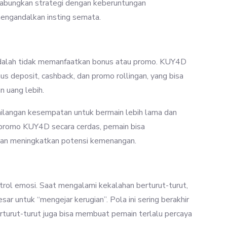
gabungkan strategi dengan keberuntungan
engandalkan insting semata.
 adalah tidak memanfaatkan bonus atau promo. KUY4D
 deposit, cashback, dan promo rollingan, yang bisa
 uang lebih.
ilangan kesempatan untuk bermain lebih lama dan
promo KUY4D secara cerdas, pemain bisa
 dan meningkatkan potensi kemenangan.
ntrol emosi. Saat mengalami kekalahan berturut-turut,
r untuk “mengejar kerugian”. Pola ini sering berakhir
rturut-turut juga bisa membuat pemain terlalu percaya