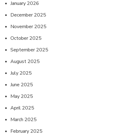
January 2026
December 2025
November 2025
October 2025
September 2025
August 2025
July 2025
June 2025
May 2025
April 2025
March 2025
February 2025