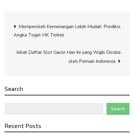
Post
Memperoleh Kemenangan Lebih Mudah: Prediksi
Angka Togel HK Terkini
navigation
Inilah Daftar Slot Gacor Hari Ini yang Wajib Dicoba
oleh Pemain Indonesia
Search
Search
Recent Posts