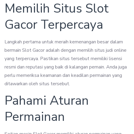
Memilih Situs Slot
Gacor Terpercaya
Langkah pertama untuk meraih kemenangan besar dalam
bermain Slot Gacor adalah dengan memilih situs judi online
yang terpercaya. Pastikan situs tersebut memiliki lisensi
resmi dan reputasi yang baik di kalangan pemain. Anda juga
perlu memeriksa keamanan dan keadilan permainan yang
ditawarkan oleh situs tersebut.
Pahami Aturan
Permainan