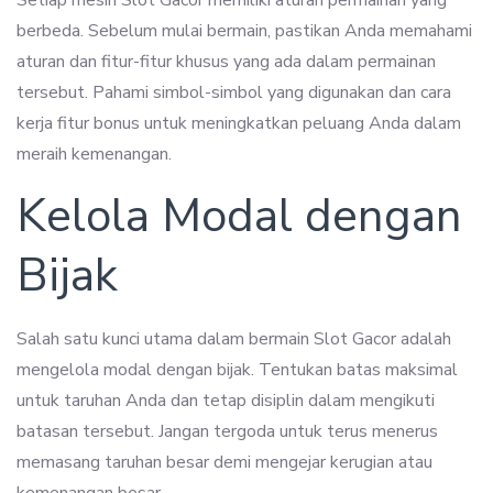
Setiap mesin Slot Gacor memiliki aturan permainan yang
berbeda. Sebelum mulai bermain, pastikan Anda memahami
aturan dan fitur-fitur khusus yang ada dalam permainan
tersebut. Pahami simbol-simbol yang digunakan dan cara
kerja fitur bonus untuk meningkatkan peluang Anda dalam
meraih kemenangan.
Kelola Modal dengan
Bijak
Salah satu kunci utama dalam bermain Slot Gacor adalah
mengelola modal dengan bijak. Tentukan batas maksimal
untuk taruhan Anda dan tetap disiplin dalam mengikuti
batasan tersebut. Jangan tergoda untuk terus menerus
memasang taruhan besar demi mengejar kerugian atau