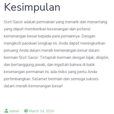
Kesimpulan
Slot Gacor adalah permainan yang menarik dan menantang
yang dapat memberikan kesenangan dan potensi
kemenangan besar kepada para pemainnya. Dengan
mengikuti panduan lengkap ini, Anda dapat meningkatkan
peluang Anda dalam meraih kemenangan besar dalam
bermain Slot Gacor. Tetaplah bermain dengan bijak, disiplin,
dan bertanggung jawab, dan ingatlah bahwa di balik
kesenangan permainan ini, ada risiko yang perlu Anda
pertimbangkan. Selamat bermain dan semoga sukses
dalam meraih kemenangan besar!
March 14, 2024