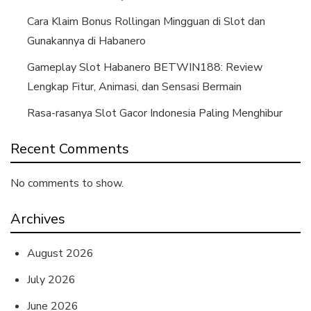
Cara Klaim Bonus Rollingan Mingguan di Slot dan
Gunakannya di Habanero
Gameplay Slot Habanero BETWIN188: Review
Lengkap Fitur, Animasi, dan Sensasi Bermain
Rasa-rasanya Slot Gacor Indonesia Paling Menghibur
Recent Comments
No comments to show.
Archives
August 2026
July 2026
June 2026