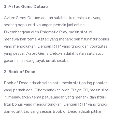
1. Aztec Gems Deluxe
Aztec Gems Deluxe adalah salah satu mesin slot yang
sedang populer di kalangan pemain judi online.
Dikembangkan oleh Pragmatic Play, mesin slot ini
menawarkan tema Aztec yang menarik dan fitur-fitur bonus
yang menggiurkan. Dengan RTP yang tinggi dan volatilitas
yang sesuai, Aztec Gems Deluxe adalah salah satu slot
gacor hari ini yang layak untuk dicoba.
2. Book of Dead
Book of Dead adalah salah satu mesin slot paling populer
yang pernah ada. Dikembangkan oleh Play’n GO, mesin slot
ini menawarkan tema petualangan yang menarik dan fitur-
fitur bonus yang menguntungkan. Dengan RTP yang tinggi
dan volatilitas yang sesuai, Book of Dead adalah pilihan