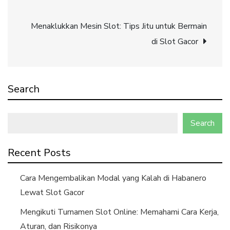
navigation
Menaklukkan Mesin Slot: Tips Jitu untuk Bermain
di Slot Gacor
Search
Search
Recent Posts
Cara Mengembalikan Modal yang Kalah di Habanero
Lewat Slot Gacor
Mengikuti Turnamen Slot Online: Memahami Cara Kerja,
Aturan, dan Risikonya