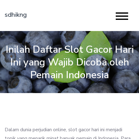
Skip
to
sdhikng
content
Inilah Daftar Slot Gacor Hari
Ini yang Wajib Dicoba oleh
Pemain Indonesia
Dalam dunia perjudian online, slot gacor hari ini menjadi
topik yang menarik minat banyak pemain di Indonesia. Para