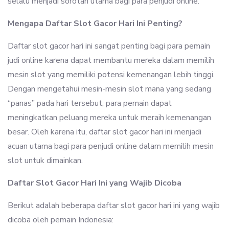
selalu menjadi sorotan utama bagi para penjudi online.
Mengapa Daftar Slot Gacor Hari Ini Penting?
Daftar slot gacor hari ini sangat penting bagi para pemain
judi online karena dapat membantu mereka dalam memilih
mesin slot yang memiliki potensi kemenangan lebih tinggi.
Dengan mengetahui mesin-mesin slot mana yang sedang
“panas” pada hari tersebut, para pemain dapat
meningkatkan peluang mereka untuk meraih kemenangan
besar. Oleh karena itu, daftar slot gacor hari ini menjadi
acuan utama bagi para penjudi online dalam memilih mesin
slot untuk dimainkan.
Daftar Slot Gacor Hari Ini yang Wajib Dicoba
Berikut adalah beberapa daftar slot gacor hari ini yang wajib
dicoba oleh pemain Indonesia: