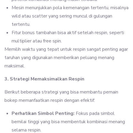
Mesin menunjukkan pola kemenangan tertentu, misalnya
wild atau scatter yang sering muncul di gulungan
tertentu.
Fitur bonus tambahan bisa aktif setelah respin, seperti
multiplier atau free spin.
Memilih waktu yang tepat untuk respin sangat penting agar
taruhan yang digunakan memberikan peluang menang
maksimal.
3. Strategi Memaksimalkan Respin
Berikut beberapa strategi yang bisa membantu pemain
bokep memanfaatkan respin dengan efektif:
Perhatikan Simbol Penting:
Fokus pada simbol
bernilai tinggi yang bisa membentuk kombinasi menang
selama respin.