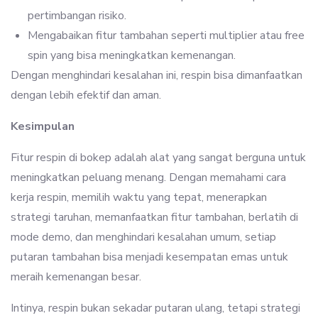
pertimbangan risiko.
Mengabaikan fitur tambahan seperti multiplier atau free
spin yang bisa meningkatkan kemenangan.
Dengan menghindari kesalahan ini, respin bisa dimanfaatkan
dengan lebih efektif dan aman.
Kesimpulan
Fitur respin di bokep adalah alat yang sangat berguna untuk
meningkatkan peluang menang. Dengan memahami cara
kerja respin, memilih waktu yang tepat, menerapkan
strategi taruhan, memanfaatkan fitur tambahan, berlatih di
mode demo, dan menghindari kesalahan umum, setiap
putaran tambahan bisa menjadi kesempatan emas untuk
meraih kemenangan besar.
Intinya, respin bukan sekadar putaran ulang, tetapi strategi