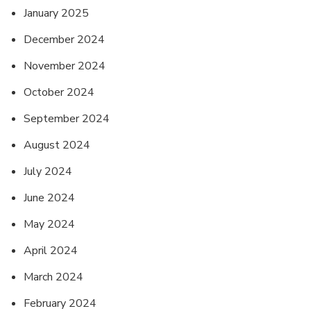
January 2025
December 2024
November 2024
October 2024
September 2024
August 2024
July 2024
June 2024
May 2024
April 2024
March 2024
February 2024