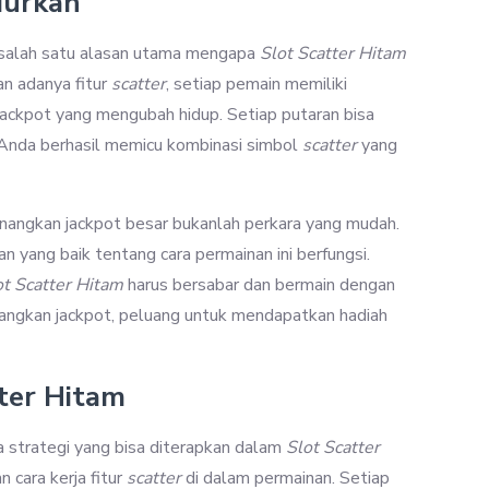
iurkan
salah satu alasan utama mengapa
Slot Scatter Hitam
an adanya fitur
scatter
, setiap pemain memiliki
ckpot yang mengubah hidup. Setiap putaran bisa
a Anda berhasil memicu kombinasi simbol
scatter
yang
enangkan jackpot besar bukanlah perkara yang mudah.
 yang baik tentang cara permainan ini berfungsi.
ot Scatter Hitam
harus bersabar dan bermain dengan
nangkan jackpot, peluang untuk mendapatkan hadiah
ter Hitam
strategi yang bisa diterapkan dalam
Slot Scatter
 cara kerja fitur
scatter
di dalam permainan. Setiap