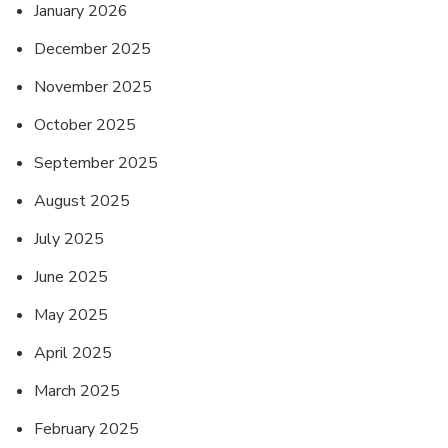
January 2026
December 2025
November 2025
October 2025
September 2025
August 2025
July 2025
June 2025
May 2025
April 2025
March 2025
February 2025