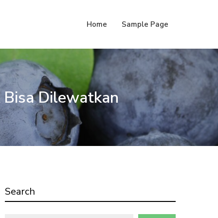
Home
Sample Page
k Bisa Dilewatkan
Search