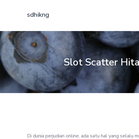
Skip
to
sdhikng
content
Slot Scatter Hit
Di dunia perjudian online, ada satu hal yang selalu