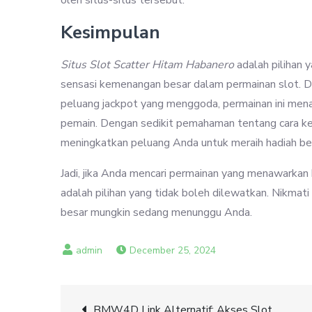
oleh situs-situs tersebut.
Kesimpulan
Situs Slot Scatter Hitam Habanero
adalah pilihan 
sensasi kemenangan besar dalam permainan slot. D
peluang jackpot yang menggoda, permainan ini men
pemain. Dengan sedikit pemahaman tentang cara ker
meningkatkan peluang Anda untuk meraih hadiah be
Jadi, jika Anda mencari permainan yang menawarka
adalah pilihan yang tidak boleh dilewatkan. Nikmati
besar mungkin sedang menunggu Anda.
December 25, 2024
BMW4D Link Alternatif: Akses Slot