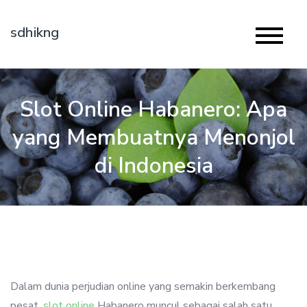
Skip
to
sdhikng
content
Slot Online Habanero: Apa
yang Membuatnya Menonjol
di Indonesia
Dalam dunia perjudian online yang semakin berkembang
pesat,
slot online
Habanero muncul sebagai salah satu