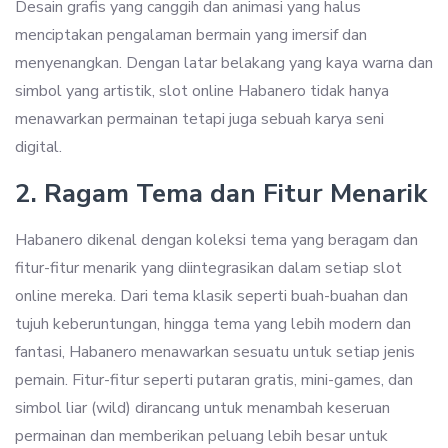
Desain grafis yang canggih dan animasi yang halus
menciptakan pengalaman bermain yang imersif dan
menyenangkan. Dengan latar belakang yang kaya warna dan
simbol yang artistik, slot online Habanero tidak hanya
menawarkan permainan tetapi juga sebuah karya seni
digital.
2. Ragam Tema dan Fitur Menarik
Habanero dikenal dengan koleksi tema yang beragam dan
fitur-fitur menarik yang diintegrasikan dalam setiap slot
online mereka. Dari tema klasik seperti buah-buahan dan
tujuh keberuntungan, hingga tema yang lebih modern dan
fantasi, Habanero menawarkan sesuatu untuk setiap jenis
pemain. Fitur-fitur seperti putaran gratis, mini-games, dan
simbol liar (wild) dirancang untuk menambah keseruan
permainan dan memberikan peluang lebih besar untuk