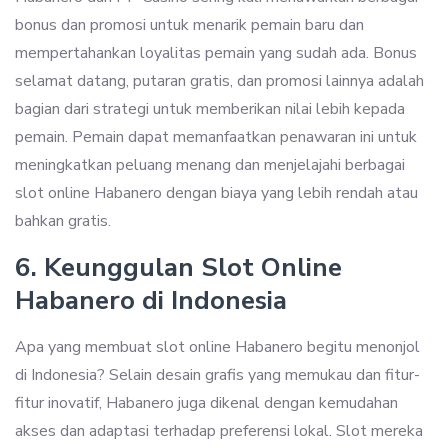
bonus dan promosi untuk menarik pemain baru dan
mempertahankan loyalitas pemain yang sudah ada. Bonus
selamat datang, putaran gratis, dan promosi lainnya adalah
bagian dari strategi untuk memberikan nilai lebih kepada
pemain. Pemain dapat memanfaatkan penawaran ini untuk
meningkatkan peluang menang dan menjelajahi berbagai
slot online Habanero dengan biaya yang lebih rendah atau
bahkan gratis.
6. Keunggulan Slot Online
Habanero di Indonesia
Apa yang membuat slot online Habanero begitu menonjol
di Indonesia? Selain desain grafis yang memukau dan fitur-
fitur inovatif, Habanero juga dikenal dengan kemudahan
akses dan adaptasi terhadap preferensi lokal. Slot mereka