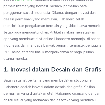
pemain utama yang berhasil menarik perhatian para
penggemar slot di Indonesia. Dikenal dengan inovasi dan
desain permainan yang memukau, Habanero telah
menciptakan pengalaman bermain yang tidak hanya menarik
tetapi juga menguntungkan. Artikel ini akan menjelaskan
apa yang membuat slot online Habanero menonjol di pasar
Indonesia, dan mengapa banyak pemain, termasuk pengguna
PP Casino, tertarik untuk menjadikannya sebagai pilihan
utama mereka.
1. Inovasi dalam Desain dan Grafis
Salah satu hal pertama yang membedakan slot online
Habanero adalah inovasi dalam desain dan grafis. Setiap
permainan yang diciptakan oleh Habanero dirancang dengan
detail visual yang menawan dan estetika yang memukau.