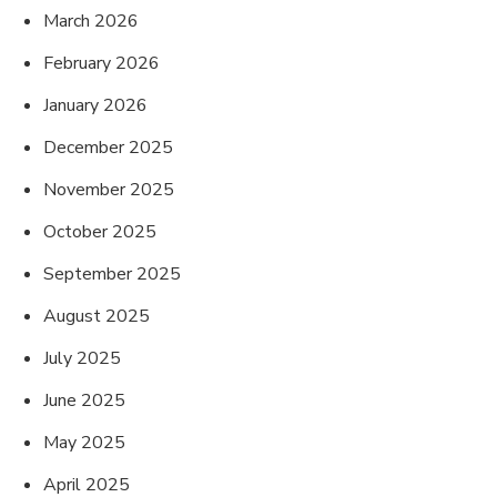
March 2026
February 2026
January 2026
December 2025
November 2025
October 2025
September 2025
August 2025
July 2025
June 2025
May 2025
April 2025