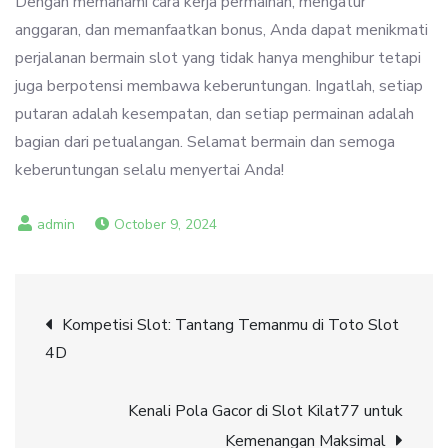
Dengan memahami cara kerja permainan, mengatur
anggaran, dan memanfaatkan bonus, Anda dapat menikmati
perjalanan bermain slot yang tidak hanya menghibur tetapi
juga berpotensi membawa keberuntungan. Ingatlah, setiap
putaran adalah kesempatan, dan setiap permainan adalah
bagian dari petualangan. Selamat bermain dan semoga
keberuntungan selalu menyertai Anda!
October 9, 2024
Post
Kompetisi Slot: Tantang Temanmu di Toto Slot
4D
navigation
Kenali Pola Gacor di Slot Kilat77 untuk
Kemenangan Maksimal