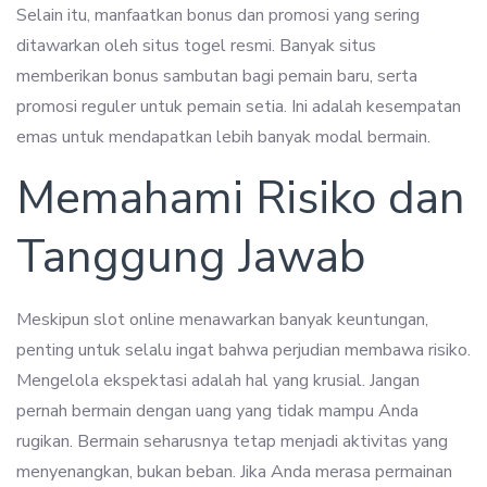
Selain itu, manfaatkan bonus dan promosi yang sering
ditawarkan oleh situs togel resmi. Banyak situs
memberikan bonus sambutan bagi pemain baru, serta
promosi reguler untuk pemain setia. Ini adalah kesempatan
emas untuk mendapatkan lebih banyak modal bermain.
Memahami Risiko dan
Tanggung Jawab
Meskipun slot online menawarkan banyak keuntungan,
penting untuk selalu ingat bahwa perjudian membawa risiko.
Mengelola ekspektasi adalah hal yang krusial. Jangan
pernah bermain dengan uang yang tidak mampu Anda
rugikan. Bermain seharusnya tetap menjadi aktivitas yang
menyenangkan, bukan beban. Jika Anda merasa permainan