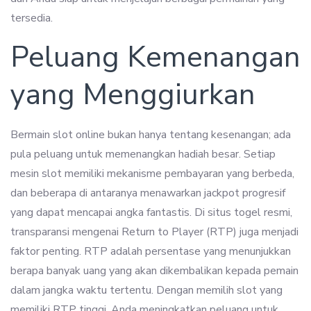
tersedia.
Peluang Kemenangan
yang Menggiurkan
Bermain slot online bukan hanya tentang kesenangan; ada
pula peluang untuk memenangkan hadiah besar. Setiap
mesin slot memiliki mekanisme pembayaran yang berbeda,
dan beberapa di antaranya menawarkan jackpot progresif
yang dapat mencapai angka fantastis. Di situs togel resmi,
transparansi mengenai Return to Player (RTP) juga menjadi
faktor penting. RTP adalah persentase yang menunjukkan
berapa banyak uang yang akan dikembalikan kepada pemain
dalam jangka waktu tertentu. Dengan memilih slot yang
memiliki RTP tinggi, Anda meningkatkan peluang untuk