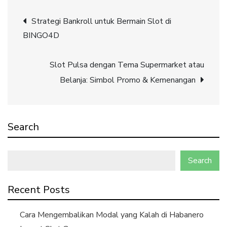
Post
Strategi Bankroll untuk Bermain Slot di
BINGO4D
navigation
Slot Pulsa dengan Tema Supermarket atau
Belanja: Simbol Promo & Kemenangan
Search
Search
Recent Posts
Cara Mengembalikan Modal yang Kalah di Habanero