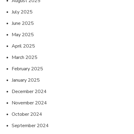
August 2025
July 2025
June 2025
May 2025
April 2025
March 2025
February 2025
January 2025
December 2024
November 2024
October 2024
September 2024