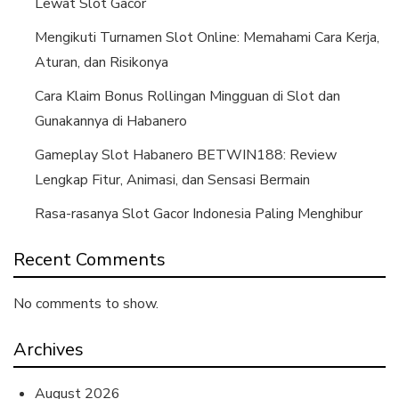
Lewat Slot Gacor
Mengikuti Turnamen Slot Online: Memahami Cara Kerja,
Aturan, dan Risikonya
Cara Klaim Bonus Rollingan Mingguan di Slot dan
Gunakannya di Habanero
Gameplay Slot Habanero BETWIN188: Review
Lengkap Fitur, Animasi, dan Sensasi Bermain
Rasa-rasanya Slot Gacor Indonesia Paling Menghibur
Recent Comments
No comments to show.
Archives
August 2026