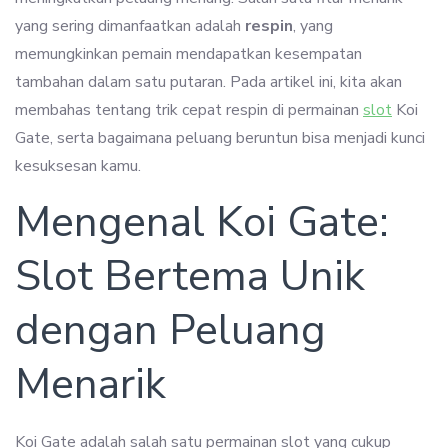
yang sering dimanfaatkan adalah
respin
, yang
memungkinkan pemain mendapatkan kesempatan
tambahan dalam satu putaran. Pada artikel ini, kita akan
membahas tentang trik cepat respin di permainan
slot
Koi
Gate, serta bagaimana peluang beruntun bisa menjadi kunci
kesuksesan kamu.
Mengenal Koi Gate:
Slot Bertema Unik
dengan Peluang
Menarik
Koi Gate adalah salah satu permainan slot yang cukup