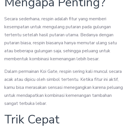
Mengapa Penting?
Secara sederhana, respin adalah fitur yang memberi
kesempatan untuk mengulang putaran pada gulungan
tertentu setelah hasil putaran utama. Bedanya dengan
putaran biasa, respin biasanya hanya memutar ulang satu
atau beberapa gulungan saja, sehingga peluang untuk
membentuk kombinasi kemenangan lebih besar.
Dalam permainan Koi Gate, respin sering kali muncul secara
acak atau dipicu oleh simbol tertentu. Ketika fitur ini aktif,
kamu bisa merasakan sensasi menegangkan karena peluang
untuk mendapatkan kombinasi kemenangan tambahan
sangat terbuka lebar.
Trik Cepat