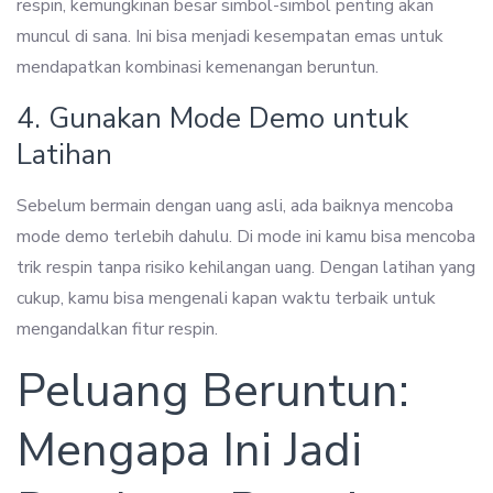
respin, kemungkinan besar simbol-simbol penting akan
muncul di sana. Ini bisa menjadi kesempatan emas untuk
mendapatkan kombinasi kemenangan beruntun.
4. Gunakan Mode Demo untuk
Latihan
Sebelum bermain dengan uang asli, ada baiknya mencoba
mode demo terlebih dahulu. Di mode ini kamu bisa mencoba
trik respin tanpa risiko kehilangan uang. Dengan latihan yang
cukup, kamu bisa mengenali kapan waktu terbaik untuk
mengandalkan fitur respin.
Peluang Beruntun:
Mengapa Ini Jadi