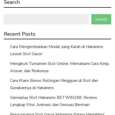
Search
Search
Recent Posts
Cara Mengembalikan Modal yang Kalah di Habanero
Lewat Slot Gacor
Mengikuti Turnamen Slot Online: Memahami Cara Kerja,
Aturan, dan Risikonya
Cara Klaim Bonus Rollingan Mingguan di Slot dan
Gunakannya di Habanero
Gameplay Slot Habanero BETWIN188: Review
Lengkap Fitur, Animasi, dan Sensasi Bermain
Rasa-rasanya Slot Gacor Indonesia Paling Menghibur