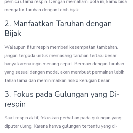
pemicu utama respin. Dengan memahami pola ini, kamu bisa
mengatur taruhan dengan lebih bijak.
2. Manfaatkan Taruhan dengan
Bijak
Walaupun fitur respin memberi kesempatan tambahan,
jangan tergoda untuk memasang taruhan terlalu besar
hanya karena ingin menang cepat. Bermain dengan taruhan
yang sesuai dengan modal akan membuat permainan lebih
tahan lama dan meminimalkan risiko kerugian besar.
3. Fokus pada Gulungan yang Di-
respin
Saat respin aktif, fokuskan perhatian pada gulungan yang
diputar ulang. Karena hanya gulungan tertentu yang di-