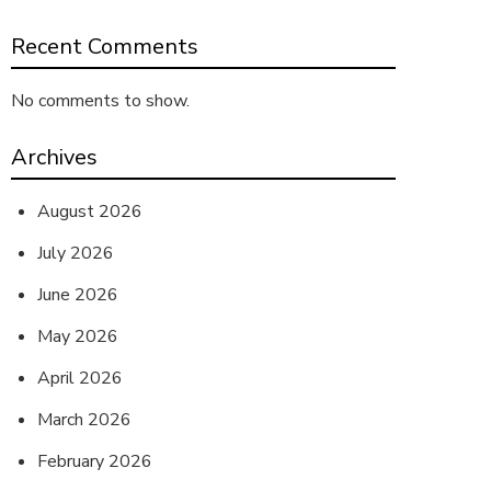
Recent Comments
No comments to show.
Archives
August 2026
July 2026
June 2026
May 2026
April 2026
March 2026
February 2026