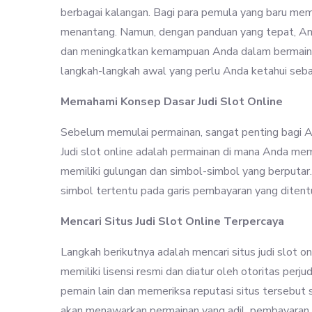
berbagai kalangan. Bagi para pemula yang baru me
menantang. Namun, dengan panduan yang tepat, And
dan meningkatkan kemampuan Anda dalam bermain jud
langkah-langkah awal yang perlu Anda ketahui sebag
Memahami Konsep Dasar Judi Slot Online
Sebelum memulai permainan, sangat penting bagi An
Judi slot online adalah permainan di mana Anda mem
memiliki gulungan dan simbol-simbol yang berputa
simbol tertentu pada garis pembayaran yang diten
Mencari Situs Judi Slot Online Terpercaya
Langkah berikutnya adalah mencari situs judi slot on
memiliki lisensi resmi dan diatur oleh otoritas perj
pemain lain dan memeriksa reputasi situs tersebut 
akan menawarkan permainan yang adil, pembayaran y