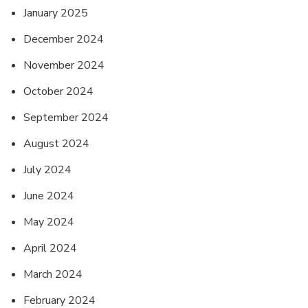
January 2025
December 2024
November 2024
October 2024
September 2024
August 2024
July 2024
June 2024
May 2024
April 2024
March 2024
February 2024