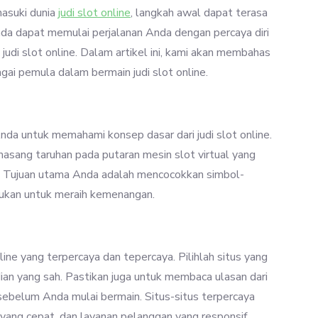
masuki dunia
judi slot online
, langkah awal dapat terasa
a dapat memulai perjalanan Anda dengan percaya diri
i slot online. Dalam artikel ini, kami akan membahas
ai pemula dalam bermain judi slot online.
da untuk memahami konsep dasar dari judi slot online.
asang taruhan pada putaran mesin slot virtual yang
r. Tujuan utama Anda adalah mencocokkan simbol-
tukan untuk meraih kemenangan.
line yang terpercaya dan tepercaya. Pilihlah situs yang
udian yang sah. Pastikan juga untuk membaca ulasan dari
sebelum Anda mulai bermain. Situs-situs terpercaya
ang cepat, dan layanan pelanggan yang responsif.