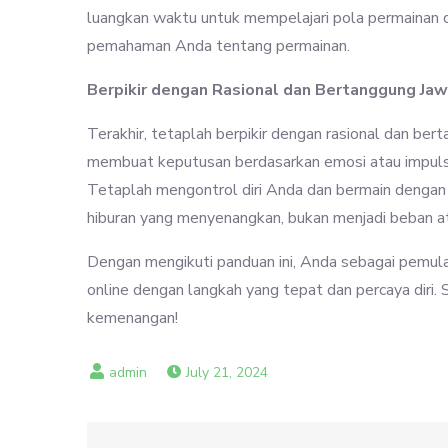
luangkan waktu untuk mempelajari pola permainan 
pemahaman Anda tentang permainan.
Berpikir dengan Rasional dan Bertanggung Ja
Terakhir, tetaplah berpikir dengan rasional dan bert
membuat keputusan berdasarkan emosi atau impulsi
Tetaplah mengontrol diri Anda dan bermain dengan 
hiburan yang menyenangkan, bukan menjadi beban a
Dengan mengikuti panduan ini, Anda sebagai pemula
online dengan langkah yang tepat dan percaya diri.
kemenangan!
July 21, 2024