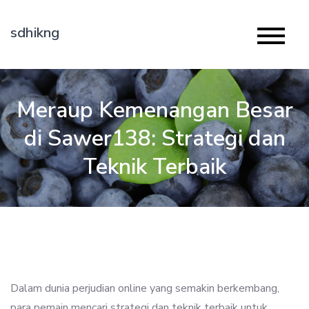
Skip
to
sdhikng
content
Meraup Kemenangan Besar
di Sawer138: Strategi dan
Teknik Terbaik
Dalam dunia perjudian online yang semakin berkembang,
para pemain mencari strategi dan teknik terbaik untuk