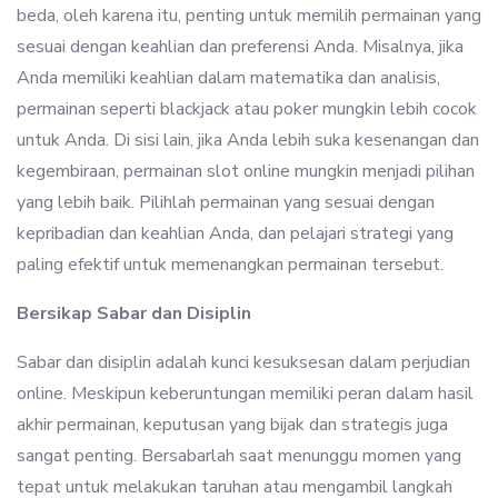
beda, oleh karena itu, penting untuk memilih permainan yang
sesuai dengan keahlian dan preferensi Anda. Misalnya, jika
Anda memiliki keahlian dalam matematika dan analisis,
permainan seperti blackjack atau poker mungkin lebih cocok
untuk Anda. Di sisi lain, jika Anda lebih suka kesenangan dan
kegembiraan, permainan slot online mungkin menjadi pilihan
yang lebih baik. Pilihlah permainan yang sesuai dengan
kepribadian dan keahlian Anda, dan pelajari strategi yang
paling efektif untuk memenangkan permainan tersebut.
Bersikap Sabar dan Disiplin
Sabar dan disiplin adalah kunci kesuksesan dalam perjudian
online. Meskipun keberuntungan memiliki peran dalam hasil
akhir permainan, keputusan yang bijak dan strategis juga
sangat penting. Bersabarlah saat menunggu momen yang
tepat untuk melakukan taruhan atau mengambil langkah