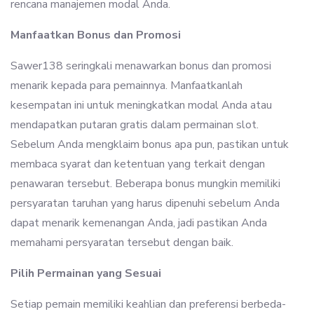
rencana manajemen modal Anda.
Manfaatkan Bonus dan Promosi
Sawer138 seringkali menawarkan bonus dan promosi
menarik kepada para pemainnya. Manfaatkanlah
kesempatan ini untuk meningkatkan modal Anda atau
mendapatkan putaran gratis dalam permainan slot.
Sebelum Anda mengklaim bonus apa pun, pastikan untuk
membaca syarat dan ketentuan yang terkait dengan
penawaran tersebut. Beberapa bonus mungkin memiliki
persyaratan taruhan yang harus dipenuhi sebelum Anda
dapat menarik kemenangan Anda, jadi pastikan Anda
memahami persyaratan tersebut dengan baik.
Pilih Permainan yang Sesuai
Setiap pemain memiliki keahlian dan preferensi berbeda-