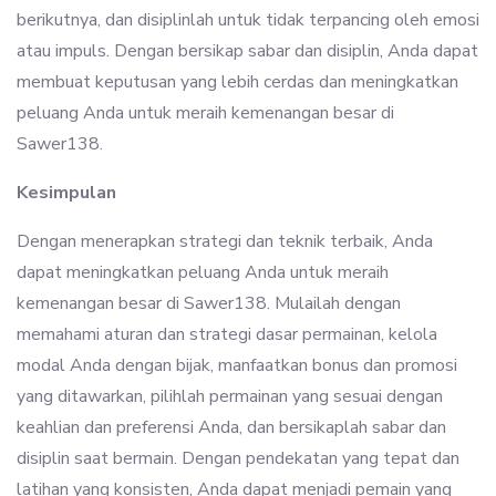
berikutnya, dan disiplinlah untuk tidak terpancing oleh emosi
atau impuls. Dengan bersikap sabar dan disiplin, Anda dapat
membuat keputusan yang lebih cerdas dan meningkatkan
peluang Anda untuk meraih kemenangan besar di
Sawer138.
Kesimpulan
Dengan menerapkan strategi dan teknik terbaik, Anda
dapat meningkatkan peluang Anda untuk meraih
kemenangan besar di Sawer138. Mulailah dengan
memahami aturan dan strategi dasar permainan, kelola
modal Anda dengan bijak, manfaatkan bonus dan promosi
yang ditawarkan, pilihlah permainan yang sesuai dengan
keahlian dan preferensi Anda, dan bersikaplah sabar dan
disiplin saat bermain. Dengan pendekatan yang tepat dan
latihan yang konsisten, Anda dapat menjadi pemain yang