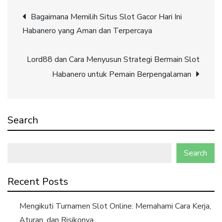
Post
Bagaimana Memilih Situs Slot Gacor Hari Ini
Habanero yang Aman dan Terpercaya
navigation
Lord88 dan Cara Menyusun Strategi Bermain Slot
Habanero untuk Pemain Berpengalaman
Search
Search
Recent Posts
Mengikuti Turnamen Slot Online: Memahami Cara Kerja,
Aturan, dan Risikonya