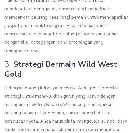
Tak hanya itu, dalam fitur
Free Spins
, Anda bisa
mendapatkan pengganda kemenangan hingga 5x. Ini
memberikan peluang besar bagi pemain untuk mendapatkan
jackpot dalam waktu singkat. Fitur ini benar-benar
memancarkan semangat petualangan koboi yang penuh
dengan aksi, ketegangan, dan kemenangan yang
menggembirakan.
3.
Strategi Bermain Wild West
Gold
Sebagai seorang koboi yang cerdik, Anda perlu memiliki
strategi untuk menaklukkan gurun yang penuh dengan
rintangan ini.
Wild West Gold
memang menawarkan
peluang besar untuk menang, namun, seperti dalam
kehidupan nyata, Anda harus pintar mengelola sumber daya
Anda. Salah satu kunci untuk bermain adalah mengelola