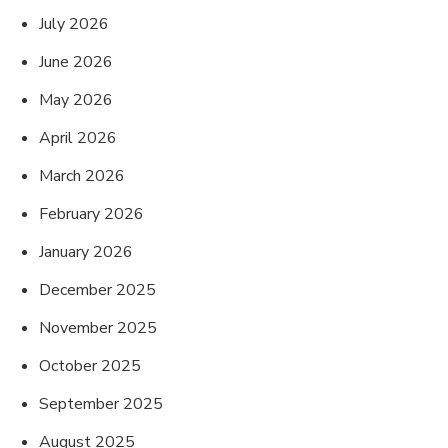
July 2026
June 2026
May 2026
April 2026
March 2026
February 2026
January 2026
December 2025
November 2025
October 2025
September 2025
August 2025