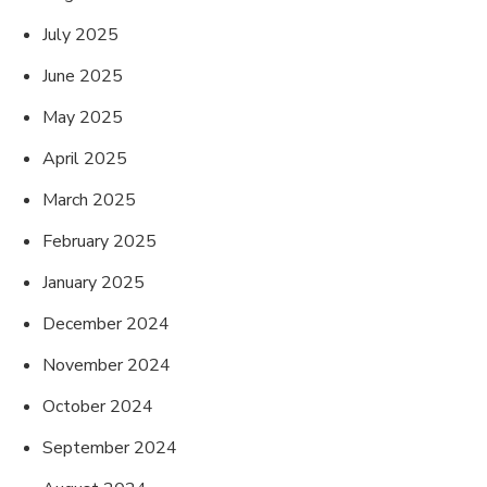
July 2025
June 2025
May 2025
April 2025
March 2025
February 2025
January 2025
December 2024
November 2024
October 2024
September 2024