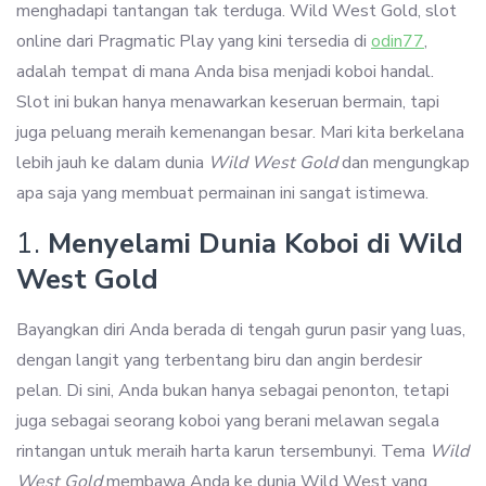
menghadapi tantangan tak terduga. Wild West Gold, slot
online dari Pragmatic Play yang kini tersedia di
odin77
,
adalah tempat di mana Anda bisa menjadi koboi handal.
Slot ini bukan hanya menawarkan keseruan bermain, tapi
juga peluang meraih kemenangan besar. Mari kita berkelana
lebih jauh ke dalam dunia
Wild West Gold
dan mengungkap
apa saja yang membuat permainan ini sangat istimewa.
1.
Menyelami Dunia Koboi di Wild
West Gold
Bayangkan diri Anda berada di tengah gurun pasir yang luas,
dengan langit yang terbentang biru dan angin berdesir
pelan. Di sini, Anda bukan hanya sebagai penonton, tetapi
juga sebagai seorang koboi yang berani melawan segala
rintangan untuk meraih harta karun tersembunyi. Tema
Wild
West Gold
membawa Anda ke dunia Wild West yang