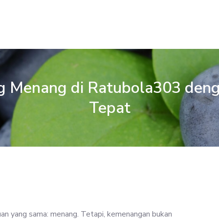
g Menang di Ratubola303 deng
Tepat
tujuan yang sama: menang. Tetapi, kemenangan bukan