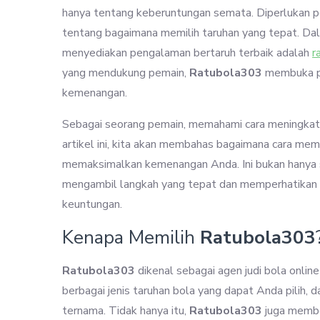
hanya tentang keberuntungan semata. Diperlukan p
tentang bagaimana memilih taruhan yang tepat. Dal
menyediakan pengalaman bertaruh terbaik adalah
r
yang mendukung pemain,
Ratubola303
membuka pel
kemenangan.
Sebagai seorang pemain, memahami cara meningkatk
artikel ini, kita akan membahas bagaimana cara memi
memaksimalkan kemenangan Anda. Ini bukan hanya 
mengambil langkah yang tepat dan memperhatikan
keuntungan.
Kenapa Memilih
Ratubola303
Ratubola303
dikenal sebagai agen judi bola onlin
berbagai jenis taruhan bola yang dapat Anda pilih, dar
ternama. Tidak hanya itu,
Ratubola303
juga membe