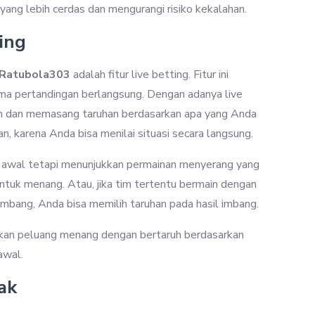
ng lebih cerdas dan mengurangi risiko kekalahan.
ing
Ratubola303
adalah fitur live betting. Fitur ini
 pertandingan berlangsung. Dengan adanya live
an dan memasang taruhan berdasarkan apa yang Anda
n, karena Anda bisa menilai situasi secara langsung.
bih awal tetapi menunjukkan permainan menyerang yang
tuk menang. Atau, jika tim tertentu bermain dengan
imbang, Anda bisa memilih taruhan pada hasil imbang.
alkan peluang menang dengan bertaruh berdasarkan
awal.
ak