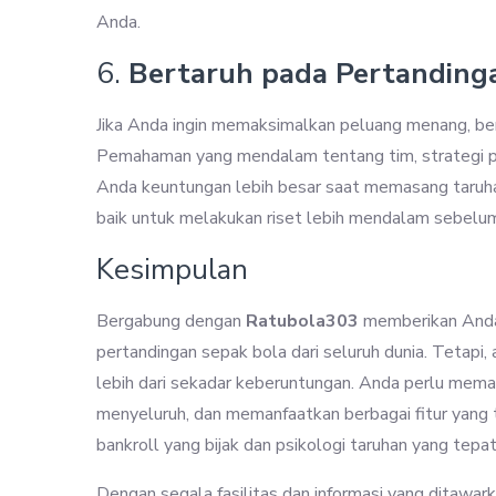
Anda.
6.
Bertaruh pada Pertanding
Jika Anda ingin memaksimalkan peluang menang, bert
Pemahaman yang mendalam tentang tim, strategi p
Anda keuntungan lebih besar saat memasang taruhan.
baik untuk melakukan riset lebih mendalam sebelum
Kesimpulan
Bergabung dengan
Ratubola303
memberikan Anda
pertandingan sepak bola dari seluruh dunia. Tetapi
lebih dari sekadar keberuntungan. Anda perlu memah
menyeluruh, dan memanfaatkan berbagai fitur yang t
bankroll yang bijak dan psikologi taruhan yang tep
Dengan segala fasilitas dan informasi yang ditawar