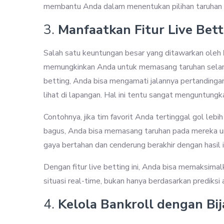
membantu Anda dalam menentukan pilihan taruhan ya
3.
Manfaatkan Fitur Live Bett
Salah satu keuntungan besar yang ditawarkan oleh
memungkinkan Anda untuk memasang taruhan selama
betting, Anda bisa mengamati jalannya pertanding
lihat di lapangan. Hal ini tentu sangat menguntungka
Contohnya, jika tim favorit Anda tertinggal gol le
bagus, Anda bisa memasang taruhan pada mereka un
gaya bertahan dan cenderung berakhir dengan hasil 
Dengan fitur live betting ini, Anda bisa memaksim
situasi real-time, bukan hanya berdasarkan prediksi 
4.
Kelola Bankroll dengan Bij