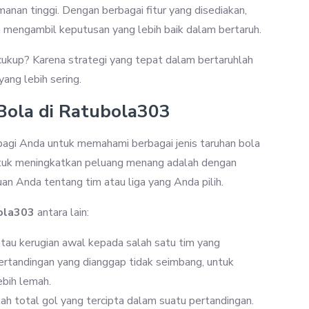
nan tinggi. Dengan berbagai fitur yang disediakan,
 mengambil keputusan yang lebih baik dalam bertaruh.
 cukup? Karena strategi yang tepat dalam bertaruhlah
ng lebih sering.
 Bola di Ratubola303
agi Anda untuk memahami berbagai jenis taruhan bola
untuk meningkatkan peluang menang adalah dengan
an Anda tentang tim atau liga yang Anda pilih.
ola303
antara lain:
atau kerugian awal kepada salah satu tim yang
ertandingan yang dianggap tidak seimbang, untuk
ebih lemah.
mlah total gol yang tercipta dalam suatu pertandingan.