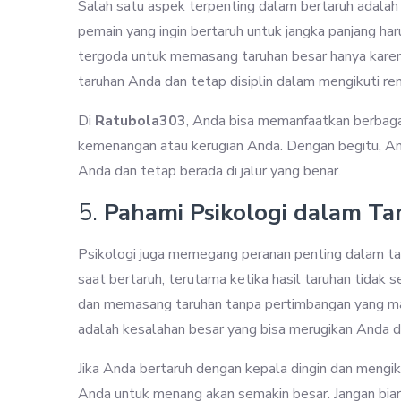
Salah satu aspek terpenting dalam bertaruh adalah
pemain yang ingin bertaruh untuk jangka panjang ha
tergoda untuk memasang taruhan besar hanya kare
taruhan Anda dan tetap disiplin dalam mengikuti r
Di
Ratubola303
, Anda bisa memanfaatkan berbag
kemenangan atau kerugian Anda. Dengan begitu, And
Anda dan tetap berada di jalur yang benar.
5.
Pahami Psikologi dalam Ta
Psikologi juga memegang peranan penting dalam ta
saat bertaruh, terutama ketika hasil taruhan tidak s
dan memasang taruhan tanpa pertimbangan yang mata
adalah kesalahan besar yang bisa merugikan Anda d
Jika Anda bertaruh dengan kepala dingin dan mengik
Anda untuk menang akan semakin besar. Jangan bia