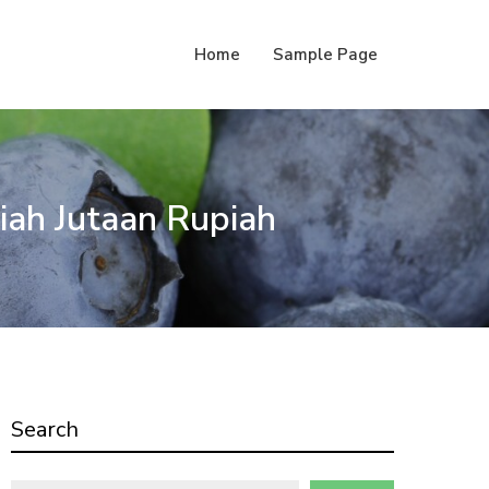
Home
Sample Page
diah Jutaan Rupiah
Search