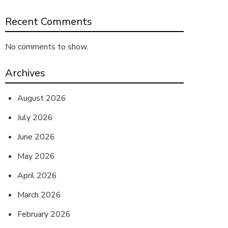
Recent Comments
No comments to show.
Archives
August 2026
July 2026
June 2026
May 2026
April 2026
March 2026
February 2026