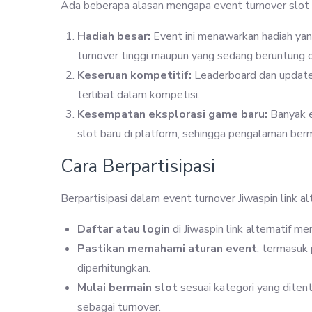
Ada beberapa alasan mengapa event turnover slot Ji
Hadiah besar:
Event ini menawarkan hadiah yang
turnover tinggi maupun yang sedang beruntung 
Keseruan kompetitif:
Leaderboard dan update
terlibat dalam kompetisi.
Kesempatan eksplorasi game baru:
Banyak e
slot baru di platform, sehingga pengalaman berm
Cara Berpartisipasi
Berpartisipasi dalam event turnover Jiwaspin link a
Daftar atau login
di Jiwaspin link alternatif m
Pastikan memahami aturan event
, termasuk 
diperhitungkan.
Mulai bermain slot
sesuai kategori yang diten
sebagai turnover.