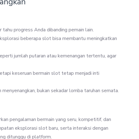
nangkan
 tahu progress Anda dibanding pemain lain.
eksplorasi beberapa slot bisa membantu meningkatkan
seperti jumlah putaran atau kemenangan tertentu, agar
tapi keseruan bermain slot tetap menjadi inti
ih menyenangkan, bukan sekadar lomba taruhan semata.
arkan pengalaman bermain yang seru, kompetitif, dan
atan eksplorasi slot baru, serta interaksi dengan
ing ditunggu di platform.