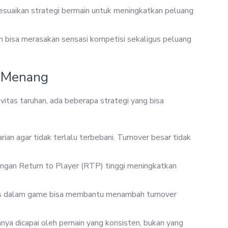
yesuaikan strategi bermain untuk meningkatkan peluang
in bisa merasakan sensasi kompetisi sekaligus peluang
g Menang
itas taruhan, ada beberapa strategi yang bisa
ian agar tidak terlalu terbebani. Turnover besar tidak
ngan Return to Player (RTP) tinggi meningkatkan
ers dalam game bisa membantu menambah turnover
anya dicapai oleh pemain yang konsisten, bukan yang