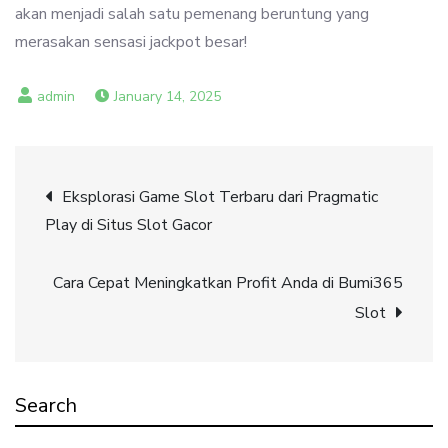
akan menjadi salah satu pemenang beruntung yang
merasakan sensasi jackpot besar!
January 14, 2025
Post
Eksplorasi Game Slot Terbaru dari Pragmatic
Play di Situs Slot Gacor
navigation
Cara Cepat Meningkatkan Profit Anda di Bumi365
Slot
Search