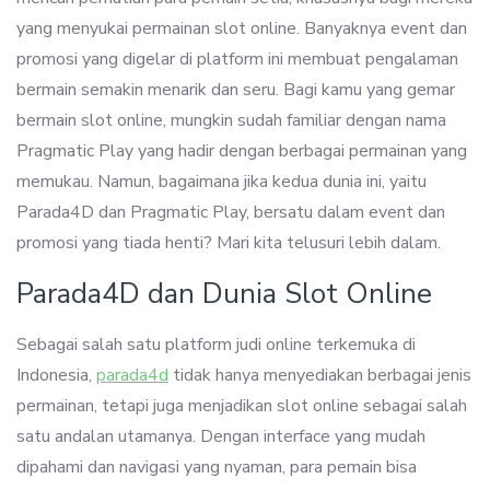
yang menyukai permainan slot online. Banyaknya event dan
promosi yang digelar di platform ini membuat pengalaman
bermain semakin menarik dan seru. Bagi kamu yang gemar
bermain slot online, mungkin sudah familiar dengan nama
Pragmatic Play yang hadir dengan berbagai permainan yang
memukau. Namun, bagaimana jika kedua dunia ini, yaitu
Parada4D dan Pragmatic Play, bersatu dalam event dan
promosi yang tiada henti? Mari kita telusuri lebih dalam.
Parada4D dan Dunia Slot Online
Sebagai salah satu platform judi online terkemuka di
Indonesia,
parada4d
tidak hanya menyediakan berbagai jenis
permainan, tetapi juga menjadikan slot online sebagai salah
satu andalan utamanya. Dengan interface yang mudah
dipahami dan navigasi yang nyaman, para pemain bisa