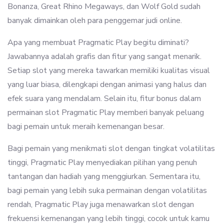
Bonanza, Great Rhino Megaways, dan Wolf Gold sudah
banyak dimainkan oleh para penggemar judi online.
Apa yang membuat Pragmatic Play begitu diminati?
Jawabannya adalah grafis dan fitur yang sangat menarik.
Setiap slot yang mereka tawarkan memiliki kualitas visual
yang luar biasa, dilengkapi dengan animasi yang halus dan
efek suara yang mendalam. Selain itu, fitur bonus dalam
permainan slot Pragmatic Play memberi banyak peluang
bagi pemain untuk meraih kemenangan besar.
Bagi pemain yang menikmati slot dengan tingkat volatilitas
tinggi, Pragmatic Play menyediakan pilihan yang penuh
tantangan dan hadiah yang menggiurkan. Sementara itu,
bagi pemain yang lebih suka permainan dengan volatilitas
rendah, Pragmatic Play juga menawarkan slot dengan
frekuensi kemenangan yang lebih tinggi, cocok untuk kamu