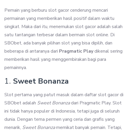
Pemain yang berburu slot gacor cenderung mencari
permainan yang memberikan hasil positif dalam waktu
singkat. Maka dari itu, menemukan slot gacor adalah salah
satu tantangan terbesar dalam bermain slot online. Di
SBObet, ada banyak pilihan slot yang bisa dipilih, dan
beberapa di antaranya dari
Pragmatic Play
dikenal sering
memberikan hasil yang menggembirakan bagi para
pemainnya.
1.
Sweet Bonanza
Slot pertama yang patut masuk dalam daftar slot gacor di
SBObet adalah
Sweet Bonanza
dari Pragmatic Play. Slot
ini tidak hanya populer di Indonesia, tetapi juga di seluruh
dunia. Dengan tema permen yang ceria dan grafis yang
menarik,
Sweet Bonanza
memikat banyak pemain. Tetapi,