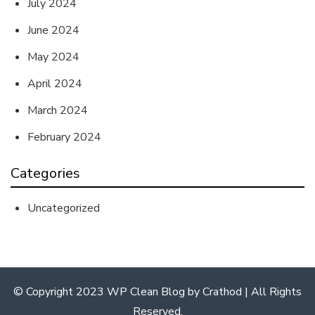
July 2024
June 2024
May 2024
April 2024
March 2024
February 2024
Categories
Uncategorized
© Copyright 2023 WP Clean Blog by Crathod | All Rights
Reserved.