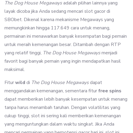
The Dog House Megaways
adalah pilihan lainnya yang
layak dicoba jika Anda sedang mencari slot gacor di
SBObet. Dikenal karena mekanisme Megaways yang
memungkinkan hingga 117.649 cara untuk menang,
permainan ini menawarkan banyak kesempatan bagi pemain
untuk meraih kemenangan besar. Ditambah dengan RTP
yang relatif tinggi,
The Dog House Megaways
menjadi
favorit bagi banyak pemain yang ingin mendapatkan hasil
maksimal.
Fitur
wild
di
The Dog House Megaways
dapat
menggandakan kemenangan, sementara fitur
free spins
dapat memberikan lebih banyak kesempatan untuk menang
tanpa harus menambah taruhan. Dengan volatilitas yang
cukup tinggi, slot ini sering kali memberikan kemenangan
yang menguntungkan dalam waktu singkat. Jika Anda
mencari permainan yang berpotensi gacor hari ini, slot ini