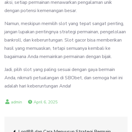
aksi, setiap permainan menawarkan pengalaman unik
dengan potensi kemenangan besar.
Namun, meskipun memilih slot yang tepat sangat penting,
jangan lupakan pentingnya strategi permainan, pengelolaan
bankroll, dan keberuntungan. Slot gacor bisa memberikan
hasil yang memuaskan, tetapi semuanya kembali ke
bagaimana Anda memainkan permainan dengan bijak.
Jadi, pilih slot yang paling sesuai dengan gaya bermain
Anda, nikmati petualangan di SBObet, dan semoga hari ini
adalah hari keberuntungan Anda!
April 6, 2025
Post
Lord88 dan Cara Menyusun Strategi Bermain