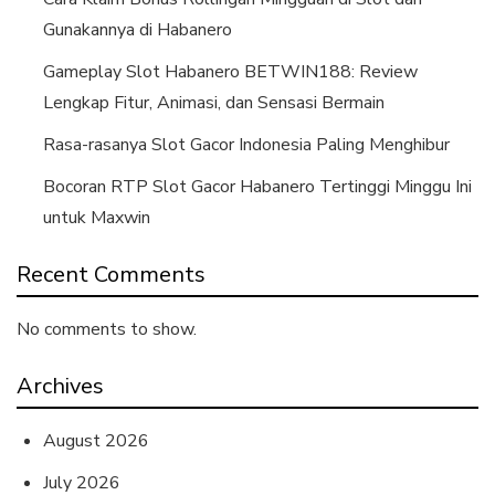
Gunakannya di Habanero
Gameplay Slot Habanero BETWIN188: Review
Lengkap Fitur, Animasi, dan Sensasi Bermain
Rasa-rasanya Slot Gacor Indonesia Paling Menghibur
Bocoran RTP Slot Gacor Habanero Tertinggi Minggu Ini
untuk Maxwin
Recent Comments
No comments to show.
Archives
August 2026
July 2026