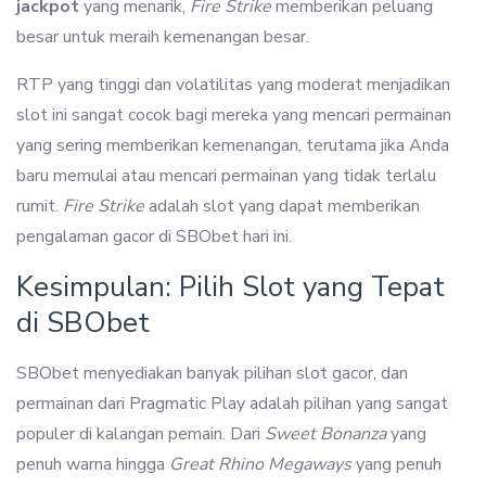
jackpot
yang menarik,
Fire Strike
memberikan peluang
besar untuk meraih kemenangan besar.
RTP yang tinggi dan volatilitas yang moderat menjadikan
slot ini sangat cocok bagi mereka yang mencari permainan
yang sering memberikan kemenangan, terutama jika Anda
baru memulai atau mencari permainan yang tidak terlalu
rumit.
Fire Strike
adalah slot yang dapat memberikan
pengalaman gacor di SBObet hari ini.
Kesimpulan: Pilih Slot yang Tepat
di SBObet
SBObet menyediakan banyak pilihan slot gacor, dan
permainan dari Pragmatic Play adalah pilihan yang sangat
populer di kalangan pemain. Dari
Sweet Bonanza
yang
penuh warna hingga
Great Rhino Megaways
yang penuh