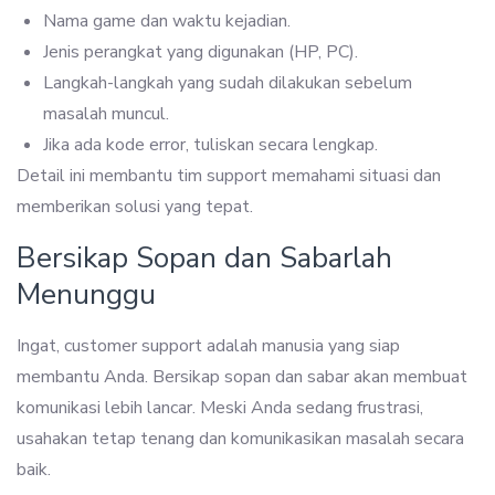
Nama game dan waktu kejadian.
Jenis perangkat yang digunakan (HP, PC).
Langkah-langkah yang sudah dilakukan sebelum
masalah muncul.
Jika ada kode error, tuliskan secara lengkap.
Detail ini membantu tim support memahami situasi dan
memberikan solusi yang tepat.
Bersikap Sopan dan Sabarlah
Menunggu
Ingat, customer support adalah manusia yang siap
membantu Anda. Bersikap sopan dan sabar akan membuat
komunikasi lebih lancar. Meski Anda sedang frustrasi,
usahakan tetap tenang dan komunikasikan masalah secara
baik.