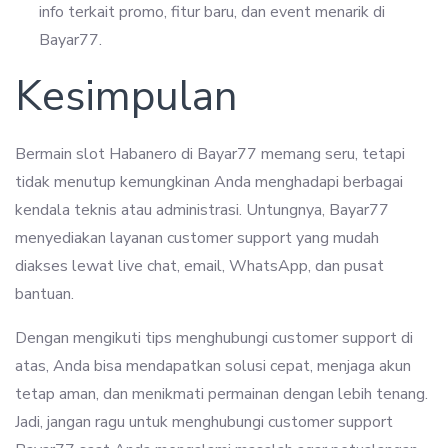
info terkait promo, fitur baru, dan event menarik di
Bayar77.
Kesimpulan
Bermain slot Habanero di Bayar77 memang seru, tetapi
tidak menutup kemungkinan Anda menghadapi berbagai
kendala teknis atau administrasi. Untungnya, Bayar77
menyediakan layanan customer support yang mudah
diakses lewat live chat, email, WhatsApp, dan pusat
bantuan.
Dengan mengikuti tips menghubungi customer support di
atas, Anda bisa mendapatkan solusi cepat, menjaga akun
tetap aman, dan menikmati permainan dengan lebih tenang.
Jadi, jangan ragu untuk menghubungi customer support