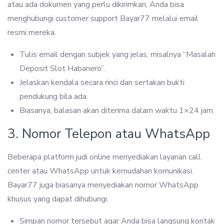
atau ada dokumen yang perlu dikirimkan, Anda bisa
menghubungi customer support Bayar77 melalui email
resmi mereka.
Tulis email dengan subjek yang jelas, misalnya “Masalah
Deposit Slot Habanero”.
Jelaskan kendala secara rinci dan sertakan bukti
pendukung bila ada.
Biasanya, balasan akan diterima dalam waktu 1×24 jam.
3. Nomor Telepon atau WhatsApp
Beberapa platform judi online menyediakan layanan call
center atau WhatsApp untuk kemudahan komunikasi.
Bayar77 juga biasanya menyediakan nomor WhatsApp
khusus yang dapat dihubungi.
Simpan nomor tersebut agar Anda bisa langsung kontak