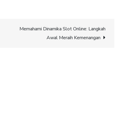
Memahami Dinamika Slot Online: Langkah
Awal Meraih Kemenangan