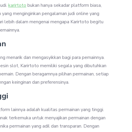
udi.
karirtoto
bukan hanya sekadar platform biasa,
n yang menginginkan pengalaman judi online yang
ri lebih dalam mengenai mengapa Karirtoto begitu
emainnya.
an
ang menarik dan mengasyikkan bagi para pemainnya.
mesin slot, Karirtoto memiliki segala yang dibutuhkan
 pemain. Dengan beragamnya pilihan permainan, setiap
gan keinginan dan preferensinya.
ggi
orm lainnya adalah kualitas permainan yang tinggi.
unak terkemuka untuk menyajikan permainan dengan
anika permainan yang adil dan transparan. Dengan