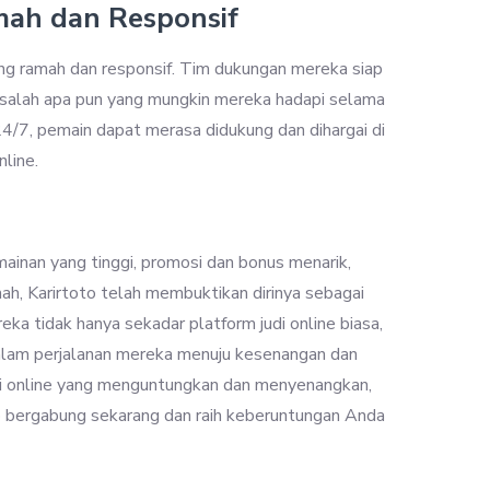
ah dan Responsif
ang ramah dan responsif. Tim dukungan mereka siap
alah apa pun yang mungkin mereka hadapi selama
4/7, pemain dapat merasa didukung dan dihargai di
nline.
ainan yang tinggi, promosi dan bonus menarik,
ah, Karirtoto telah membuktikan dirinya sebagai
reka tidak hanya sekadar platform judi online biasa,
 dalam perjalanan mereka menuju kesenangan dan
udi online yang menguntungkan dan menyenangkan,
yo bergabung sekarang dan raih keberuntungan Anda