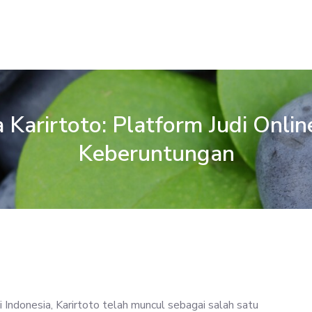
 Karirtoto: Platform Judi On
Keberuntungan
 Indonesia, Karirtoto telah muncul sebagai salah satu