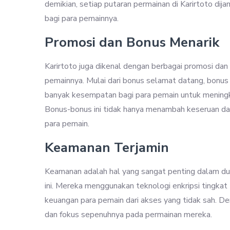
demikian, setiap putaran permainan di Karirtoto d
bagi para pemainnya.
Promosi dan Bonus Menarik
Karirtoto juga dikenal dengan berbagai promosi da
pemainnya. Mulai dari bonus selamat datang, bonus
banyak kesempatan bagi para pemain untuk mening
Bonus-bonus ini tidak hanya menambah keseruan dal
para pemain.
Keamanan Terjamin
Keamanan adalah hal yang sangat penting dalam duni
ini. Mereka menggunakan teknologi enkripsi tingkat t
keuangan para pemain dari akses yang tidak sah. D
dan fokus sepenuhnya pada permainan mereka.