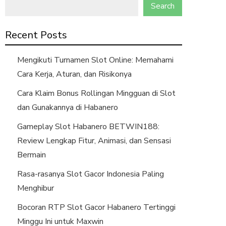
Search
Recent Posts
Mengikuti Turnamen Slot Online: Memahami
Cara Kerja, Aturan, dan Risikonya
Cara Klaim Bonus Rollingan Mingguan di Slot
dan Gunakannya di Habanero
Gameplay Slot Habanero BETWIN188:
Review Lengkap Fitur, Animasi, dan Sensasi
Bermain
Rasa-rasanya Slot Gacor Indonesia Paling
Menghibur
Bocoran RTP Slot Gacor Habanero Tertinggi
Minggu Ini untuk Maxwin