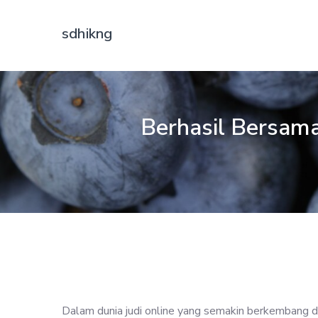
Skip
to
sdhikng
content
Berhasil Bersama
Dalam dunia judi online yang semakin berkembang di