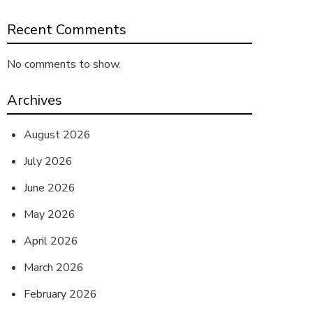
Recent Comments
No comments to show.
Archives
August 2026
July 2026
June 2026
May 2026
April 2026
March 2026
February 2026