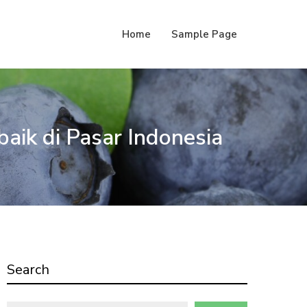
Home
Sample Page
ik di Pasar Indonesia
Search