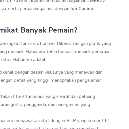
i slot. Artikel ini akan membahas bagaimana
JEPE77
esia, serta perbandingannya dengan
Ion Casino
,
mikat Banyak Pemain?
erangkat lunak slot online. Dikenal dengan grafik yang
ang menarik, Habanero telah berhasil menarik perhatian
ri slot Habanero adalah:
 dikenal dengan desain visualnya yang menawan dan
 dengan detail yang tinggi, menciptakan pengalaman
takan fitur-fitur bonus yang kreatif dan peluang
utaran gratis, pengganda, dan mini-games yang
abanero menawarkan slot dengan RTP yang kompetitif,
i pemain. Ini adalah faktor penting yang membuat