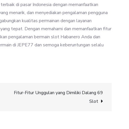
 terbaik di pasar Indonesia dengan memanfaatkan
 yang menarik, dan menyediakan pengalaman pengguna
ggabungkan kualitas permainan dengan layanan
 yang tepat. Dengan memahami dan memanfaatkan fitur
atkan pengalaman bermain slot Habanero Anda dan
rmain di JEPE77 dan semoga keberuntungan selalu
Fitur-Fitur Unggulan yang Dimiliki Dalang 69
Slot