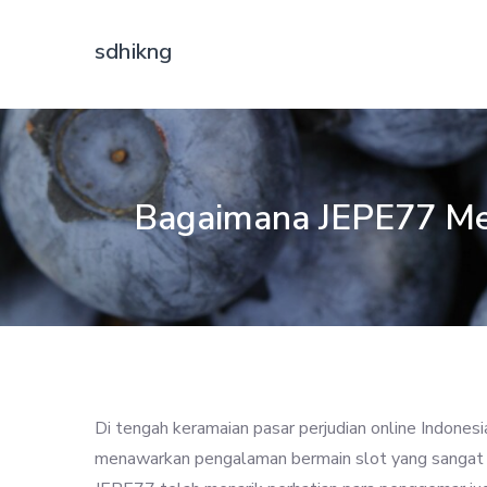
Skip
to
sdhikng
content
Bagaimana JEPE77 Men
Di tengah keramaian pasar perjudian online Indonesi
menawarkan pengalaman bermain slot yang sangat 