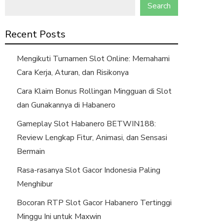
Search
Recent Posts
Mengikuti Turnamen Slot Online: Memahami
Cara Kerja, Aturan, dan Risikonya
Cara Klaim Bonus Rollingan Mingguan di Slot
dan Gunakannya di Habanero
Gameplay Slot Habanero BETWIN188:
Review Lengkap Fitur, Animasi, dan Sensasi
Bermain
Rasa-rasanya Slot Gacor Indonesia Paling
Menghibur
Bocoran RTP Slot Gacor Habanero Tertinggi
Minggu Ini untuk Maxwin