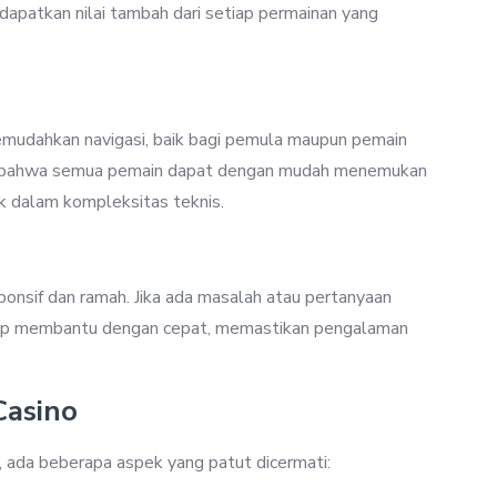
atkan nilai tambah dari setiap permainan yang
mudahkan navigasi, baik bagi pemula maupun pemain
kan bahwa semua pemain dapat dengan mudah menemukan
k dalam kompleksitas teknis.
sif dan ramah. Jika ada masalah atau pertanyaan
iap membantu dengan cepat, memastikan pengalaman
Casino
, ada beberapa aspek yang patut dicermati: