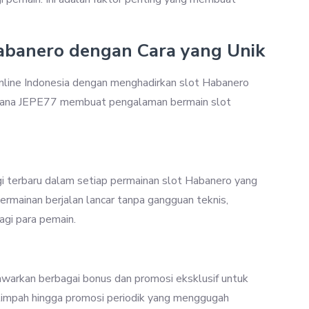
abanero dengan Cara yang Unik
 online Indonesia dengan menghadirkan slot Habanero
aimana JEPE77 membuat pengalaman bermain slot
 terbaru dalam setiap permainan slot Habanero yang
rmainan berjalan lancar tanpa gangguan teknis,
gi para pemain.
warkan berbagai bonus dan promosi eksklusif untuk
limpah hingga promosi periodik yang menggugah