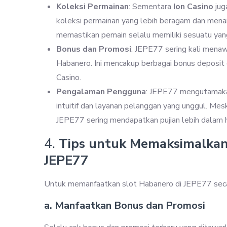
Koleksi Permainan
: Sementara
Ion Casino
jug
koleksi permainan yang lebih beragam dan mena
memastikan pemain selalu memiliki sesuatu yang
Bonus dan Promosi
: JEPE77 sering kali menaw
Habanero. Ini mencakup berbagai bonus deposit da
Casino.
Pengalaman Pengguna
: JEPE77 mengutamaka
intuitif dan layanan pelanggan yang unggul. Me
JEPE77 sering mendapatkan pujian lebih dalam h
4.
Tips untuk Memaksimalkan
JEPE77
Untuk memanfaatkan slot Habanero di JEPE77 secar
a. Manfaatkan Bonus dan Promosi