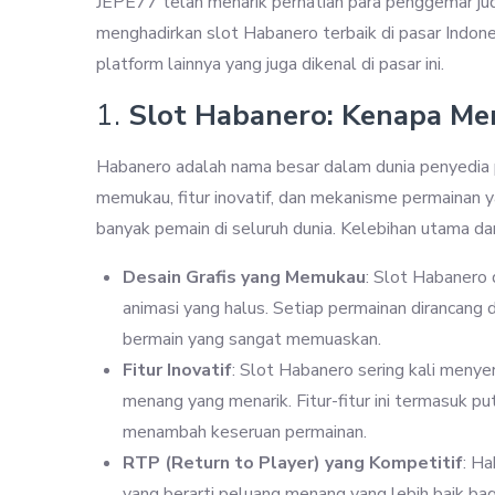
JEPE77 telah menarik perhatian para penggemar jud
menghadirkan slot Habanero terbaik di pasar Indon
platform lainnya yang juga dikenal di pasar ini.
1.
Slot Habanero: Kenapa Me
Habanero adalah nama besar dalam dunia penyedia p
memukau, fitur inovatif, dan mekanisme permainan y
banyak pemain di seluruh dunia. Kelebihan utama da
Desain Grafis yang Memukau
: Slot Habanero
animasi yang halus. Setiap permainan dirancang
bermain yang sangat memuaskan.
Fitur Inovatif
: Slot Habanero sering kali menyer
menang yang menarik. Fitur-fitur ini termasuk p
menambah keseruan permainan.
RTP (Return to Player) yang Kompetitif
: H
yang berarti peluang menang yang lebih baik bag