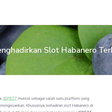
ghadirkan Slot Habanero Terba
a,
JEPE77
muncul sebagai salah satu platform yang
mengesankan. Khususnya, kehadiran slot Habanero di