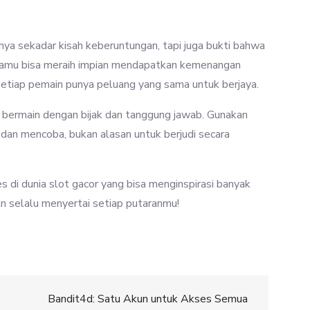
hanya sekadar kisah keberuntungan, tapi juga bukti bahwa
, kamu bisa meraih impian mendapatkan kemenangan
 setiap pemain punya peluang yang sama untuk berjaya.
p bermain dengan bijak dan tanggung jawab. Gunakan
ar dan mencoba, bukan alasan untuk berjudi secara
s di dunia slot gacor yang bisa menginspirasi banyak
 selalu menyertai setiap putaranmu!
Bandit4d: Satu Akun untuk Akses Semua