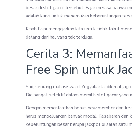
besar di slot gacor tersebut. Fajar merasa bahwa m
adalah kunci untuk menemukan keberuntungan ters
Kisah Fajar mengajarkan kita untuk tidak takut men
datang dari hal yang tak terduga.
Cerita 3: Memanfa
Free Spin untuk Ja
Sari, seorang mahasiswa di Yogyakarta, dikenal jago
Dia sangat selektif dalam memilih slot gacor yang 
Dengan memanfaatkan bonus new member dan free sp
harus mengeluarkan banyak modal. Kesabaran da
keberuntungan besar berupa jackpot di salah satu me