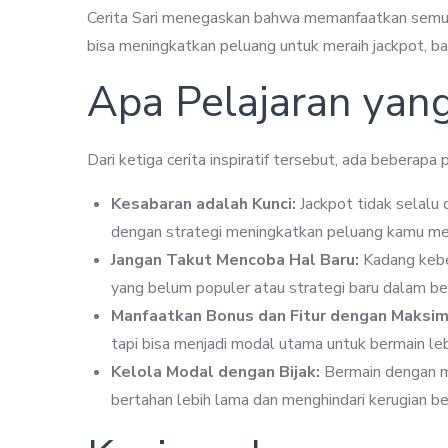
Cerita Sari menegaskan bahwa memanfaatkan semua fa
bisa meningkatkan peluang untuk meraih jackpot, b
Apa Pelajaran yang
Dari ketiga cerita inspiratif tersebut, ada beberapa 
Kesabaran adalah Kunci:
Jackpot tidak selalu
dengan strategi meningkatkan peluang kamu m
Jangan Takut Mencoba Hal Baru:
Kadang kebe
yang belum populer atau strategi baru dalam be
Manfaatkan Bonus dan Fitur dengan Maksim
tapi bisa menjadi modal utama untuk bermain l
Kelola Modal dengan Bijak:
Bermain dengan 
bertahan lebih lama dan menghindari kerugian be