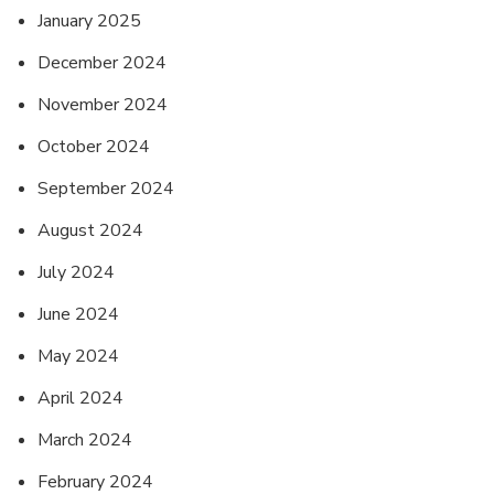
January 2025
December 2024
November 2024
October 2024
September 2024
August 2024
July 2024
June 2024
May 2024
April 2024
March 2024
February 2024